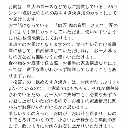
お肉は、当店のコースなどでもご提供している、A5ラ
ンク11点以上のもののみをすき焼き用のカットにして
お届けします。
お世話になっている、「肉匠 肉の音野」さんで、匠の
手により丁寧にカットしていただき、使いやすいよう
に1枚1枚個包装にしております。
冷凍でのお届けとなりますので、食べたい分だけ冷蔵
庫に移して、自然解凍していただければ、お一人暮ら
しの方なども無駄なくお使いいただけます。
食べ物をお歳暮で送る際、お相手の家族構成などによ
っては、適正な量がわからず躊躇してしまうこともあ
りますよね。
「松宮」の「飲めるすき焼き」は、お肉がたっぷり１k
g入っているので、ご家族ではもちろん、それが個包装
されているため、お一人やご夫婦でも、必要な分ずつ
お召し上がりいただけるので、お相手の家族構成に関
わらずお喜びいただけるかと思います。
美しいサシの入った、お肉が、お出汁と絡まり、口の
中でとろけていくので、小さいお子様からご年配の方
まで、飲むようにお肉をお召し上がりいただけます。