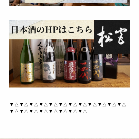
▼△▼△▼△▼△▼△▼△▼△▼△▼△▼△▼△▼△
▼△▼△▼△▼△▼△▼△▼△▼△